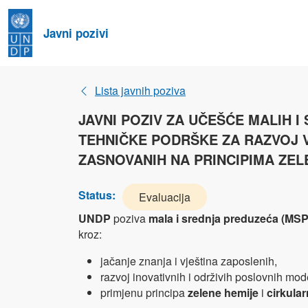
Javni pozivi
Lista javnih poziva
JAVNI POZIV ZA UČEŠĆE MALIH 
TEHNIČKE PODRŠKE ZA RAZVOJ V
ZASNOVANIH NA PRINCIPIMA ZEL
Status:
Evaluacija
UNDP
poziva
mala i srednja preduzeća (MSP
kroz:
jačanje znanja i vještina zaposlenih,
razvoj inovativnih i održivih poslovnih mod
primjenu principa
zelene hemije
i
cirkula