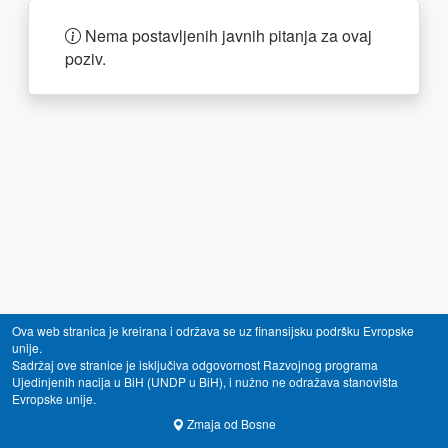
Nema postavljenih javnih pitanja za ovaj
poziv.
Ova web stranica je kreirana i održava se uz finansijsku podršku Evropske
unije.
Sadržaj ove stranice je isključiva odgovornost Razvojnog programa
Ujedinjenih nacija u BiH (UNDP u BiH), i nužno ne odražava stanovišta
Evropske unije.
Zmaja od Bosne