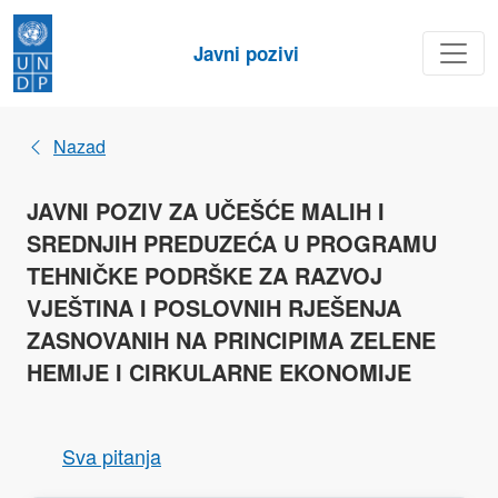
Javni pozivi
Nazad
JAVNI POZIV ZA UČEŠĆE MALIH I
SREDNJIH PREDUZEĆA U PROGRAMU
TEHNIČKE PODRŠKE ZA RAZVOJ
VJEŠTINA I POSLOVNIH RJEŠENJA
ZASNOVANIH NA PRINCIPIMA ZELENE
HEMIJE I CIRKULARNE EKONOMIJE
Sva pitanja