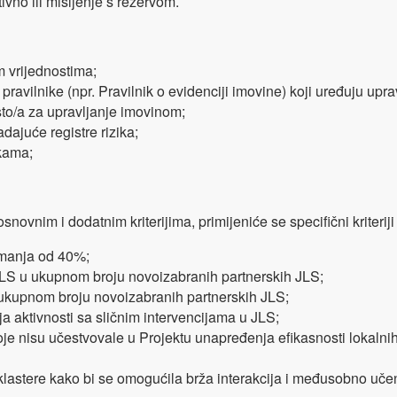
tivno ili mišljenje s rezervom.
m vrijednostima;
 pravilnike (npr. Pravilnik o evidenciji imovine) koji uređuju upr
to/a za upravljanje imovinom;
ajuće registre rizika;
kama;
vnim i dodatnim kriterijima, primijeniće se specifični kriteriji
i manja od 40%;
JLS u ukupnom broju novoizabranih partnerskih JLS;
ukupnom broju novoizabranih partnerskih JLS;
 aktivnosti sa sličnim intervencijama u JLS;
e nisu učestvovale u Projektu unapređenja efikasnosti lokalnih u
klastere kako bi se omogućila brža interakcija i međusobno uče