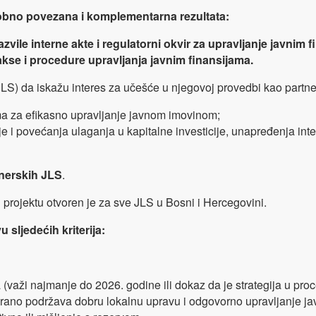
usobno povezana i komplementarna rezultata:
ile interne akte i regulatorni okvir za upravljanje javnim fi
rakse i procedure upravljanja javnim finansijama.
LS) da iskažu interes za učešće u njegovoj provedbi kao partne
ma za efikasno upravljanje javnom imovinom;
je i povećanja ulaganja u kapitalne investicije, unapređenja inte
tnerskih JLS
.
 projektu otvoren je za sve JLS u Bosni i Hercegovini.
 sljedećih kriterija:
(važi najmanje do 2026. godine ili dokaz da je strategija u proc
rano podržava dobru lokalnu upravu i odgovorno upravljanje ja