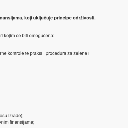
nansijama, koji uključuje principe održivosti.
ri kojim će biti omogućena:
rne kontrole te praksi i procedura za zelene i
esu izrade);
vnim finansijama;