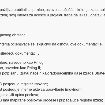
ažljivo pročitati smjernice, uslove za učešće i kriterije za oda
iva) svoj interes za učešće u projektu treba da iskažu dostavlj
ijavnog obrasca.
iterija ocjenjivaće se isključivo na osnovu ove dokumentacije.
ti sljedeću dokumentaciju:
jere, navedeno kao Prilog I;
ac, naveden kao Prilog II;
li potpisanu izjavu načelnika/gradonačelnika da je izrada Strateg
 posjeduje registar imovine;
 posjeduje interne akte za upravljanje imovinom;
esta i/ili opisa poslova;
 ima mapirane poslovne procese i pripadajuće registre rizika;