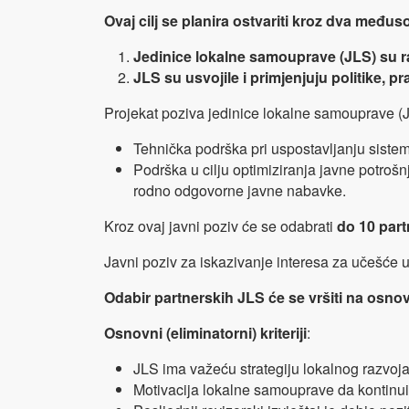
Ovaj cilj se planira ostvariti kroz dva međ
Jedinice lokalne samouprave (JLS) su razv
JLS su usvojile i primjenjuju politike, p
Projekat poziva jedinice lokalne samouprave (J
Tehnička podrška pri uspostavljanju siste
Podrška u cilju optimiziranja javne potrošn
rodno odgovorne javne nabavke.
Kroz ovaj javni poziv će se odabrati
do 10 par
Javni poziv za iskazivanje interesa za učešće u
Odabir partnerskih JLS će se vršiti na osnovu
Osnovni (eliminatorni) kriteriji
:
JLS ima važeću strategiju lokalnog razvoja 
Motivacija lokalne samouprave da kontinui