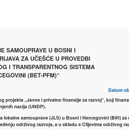
NE SAMOUPRAVE U BOSNI I
RIJAVA ZA UČEŠĆE U PROVEDBI
OG I TRANSPARENTNOG SISTEMA
CEGOVINI (BET-PFM)“
Datum ob
 projekta „Javne i privatne finansije za razvoj“, koji finan
njenih nacija (UNDP).
ica lokalne samouprave (JLS) u Bosni i Hercegovini (BiH) za e
eđenju održivog razvoja, a u skladu s Ciljevima održivog ra