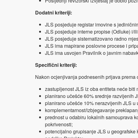
Posljednji revizorski izvještaj je dobio pozi
Dodatni kriteriji:
JLS posjeduje registar imovine s jedinični
JLS posjeduje interne propise (Odluke) i/ili
JLS posjeduje sistematizovano radno mjes
JLS ima mapirane poslovne procese i pripad
JLS ima usvojen Pravilnik o javnim nabav
Specifični kriteriji:
Nakon ocjenjivanja podnesenih prijava prema osno
zastupljenost JLS iz oba entiteta neće bit
planirano učešće 60% srednje razvijenih 
planirano učešće 10% nerazvijenih JLS u 
komplementarnost/izbjegavanje preklapanja
prednost u odabiru lokalnih samouprava koj
pokrivenosti;
potencijalno grupisanje JLS u geografske 