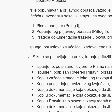
podrške Projekta;
Prije popunjavanja prijavnog obrasca važno je p
učešća (navedeni u sekciji 3 smjernica ovog poz
Pisma namjere (Prilog I);
Popunjenog prijavnog obrasca (Prilog II);
Prateće dokumentacije tražene u okviru pr
Ispunjenost uslova za učešće i zadovoljenost kr
JLS koje se prijavljuju na poziv, trebaju priloži
Ispunjeno, potpisano i ovjereno Pismo nam
Ispunjen, potpisan i ovjeren Prijavni obraz
Kopiju važeće strategije lokalnog razvoja i
Kopiju posljednjeg revizorskog izvještaja;
Kopiju dokumentacije koja dokazuje da JLS
Kopiju dokumentacije koja dokazuje da JLS
Kopiju Pravilnika o sistematizaciji radnih mj
Kopiju dokumentacije koja dokazuje da JLS