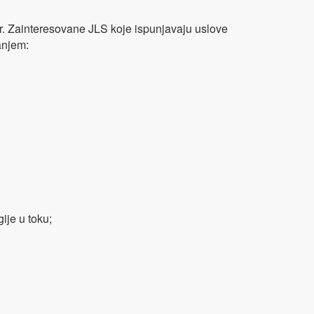
bir. Zainteresovane JLS koje ispunjavaju uslove
anjem:
ije u toku;