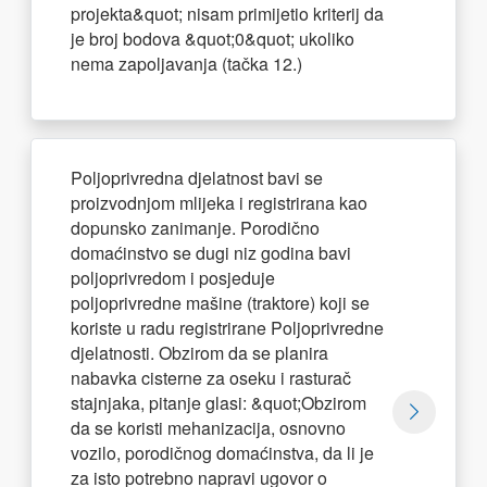
projekta&quot; nisam primijetio kriterij da
je broj bodova &quot;0&quot; ukoliko
nema zapoljavanja (tačka 12.)
Poljoprivredna djelatnost bavi se
proizvodnjom mlijeka i registrirana kao
dopunsko zanimanje. Porodično
domaćinstvo se dugi niz godina bavi
poljoprivredom i posjeduje
poljoprivredne mašine (traktore) koji se
koriste u radu registrirane Poljoprivredne
djelatnosti. Obzirom da se planira
nabavka cisterne za oseku i rasturač
stajnjaka, pitanje glasi: &quot;Obzirom
da se koristi mehanizacija, osnovno
vozilo, porodičnog domaćinstva, da li je
za isto potrebno napravi ugovor o