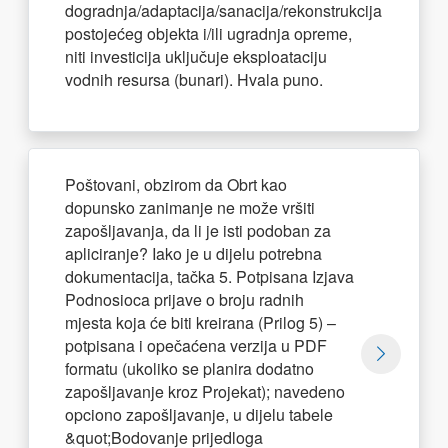
dogradnja/adaptacija/sanacija/rekonstrukcija
postojećeg objekta i/ili ugradnja opreme,
niti investicija uključuje eksploataciju
vodnih resursa (bunari). Hvala puno.
Poštovani, obzirom da Obrt kao
dopunsko zanimanje ne može vršiti
zapošljavanja, da li je isti podoban za
apliciranje? Iako je u dijelu potrebna
dokumentacija, tačka 5. Potpisana Izjava
Podnosioca prijave o broju radnih
mjesta koja će biti kreirana (Prilog 5) –
potpisana i opečaćena verzija u PDF
formatu (ukoliko se planira dodatno
zapošljavanje kroz Projekat); navedeno
opciono zapošljavanje, u dijelu tabele
&quot;Bodovanje prijedloga