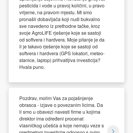
pesticida i vode u pravoj količini, u pravo
vrijeme, na pravom mjestu. Mi smo
pronašli dobavljača koji nudi bukvalno
sve navedeno iz prethodne tačke, kroz
svoje AgroLIFE rješenje koje se sastoji
od softvera i hardvera. Moje pitanje je da
li je takavo rješenje koje se sastoji od
softvera i hardvera (GPS lokatori, meteo-
stanice, laptop) prihvatljiva investicija?
Hvala puno.
Pozdrav, molim Vas za pojašnjenje
obrasca - izjave o povezanim licima. Da
li smo u obavezi navesti firme u kojima
direktor ima određeni procenat
vlasničkog učešća a koje nemaju veze s
predmetom investicije odnosno s ovim