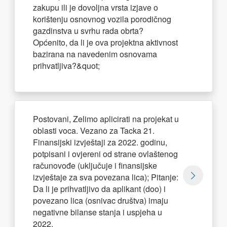
zakupu ili je dovoljna vrsta izjave o
korištenju osnovnog vozila porodičnog
gazdinstva u svrhu rada obrta?
Općenito, da li je ova projektna aktivnost
bazirana na navedenim osnovama
prihvatljiva?&quot;
Postovani, Zelimo aplicirati na projekat u
oblasti voca. Vezano za Tacka 21.
Finansijski izvještaji za 2022. godinu,
potpisani i ovjereni od strane ovlaštenog
računovođe (uključuje i finansijske
izvještaje za sva povezana lica); Pitanje:
Da li je prihvatljivo da aplikant (doo) i
povezano lica (osnivac društva) imaju
negativne bilanse stanja i uspjeha u
2022.