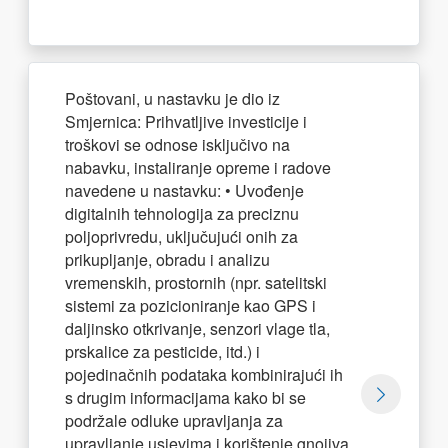
Poštovani, u nastavku je dio iz
Smjernica: Prihvatljive investicije i
troškovi se odnose isključivo na
nabavku, instaliranje opreme i radove
navedene u nastavku: • Uvođenje
digitalnih tehnologija za preciznu
poljoprivredu, uključujući onih za
prikupljanje, obradu i analizu
vremenskih, prostornih (npr. satelitski
sistemi za pozicioniranje kao GPS i
daljinsko otkrivanje, senzori vlage tla,
prskalice za pesticide, itd.) i
pojedinačnih podataka kombinirajući ih
s drugim informacijama kako bi se
podržale odluke upravljanja za
upravljanje usjevima i korištenje gnojiva,