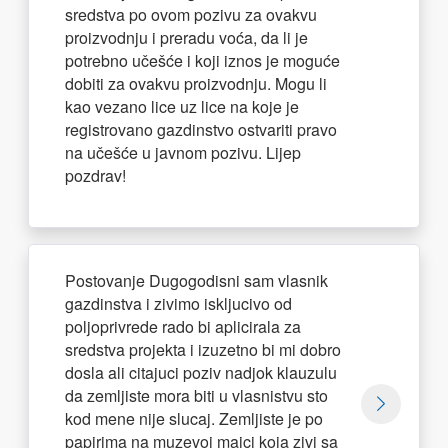
sredstva po ovom pozivu za ovakvu
proizvodnju i preradu voća, da li je
potrebno učešće i koji iznos je moguće
dobiti za ovakvu proizvodnju. Mogu li
kao vezano lice uz lice na koje je
registrovano gazdinstvo ostvariti pravo
na učešće u javnom pozivu. Lijep
pozdrav!
Postovanje Dugogodisni sam vlasnik
gazdinstva i zivimo iskljucivo od
poljoprivrede rado bi aplicirala za
sredstva projekta i izuzetno bi mi dobro
dosla ali citajuci poziv nadjok klauzulu
da zemljiste mora biti u vlasnistvu sto
kod mene nije slucaj. Zemljiste je po
papirima na muzevoj majci koja zivi sa