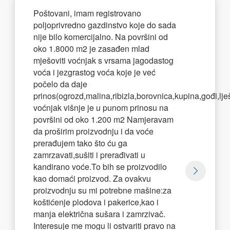
Poštovani, imam registrovano
poljoprivredno gazdinstvo koje do sada
nije bilo komercijalno. Na površini od
oko 1.8000 m2 je zasađen mlad
mješoviti voćnjak s vrsama jagodastog
voća i jezgrastog voća koje je već
počelo da daje
prinos(ogrozd,malina,ribizla,borovnica,kupina,gođi,lješ
voćnjak višnje je u punom prinosu na
površini od oko 1.200 m2 Namjeravam
da proširim proizvodnju i da voće
prerađujem tako što ću ga
zamrzavati,sušiti i prerađivati u
kandirano voće.To bih se proizvodilo
kao domaći proizvod. Za ovakvu
proizvodnju su mi potrebne mašine:za
koštićenje plodova i pakerice,kao i
manja električna sušara i zamrzivač.
Interesuje me mogu li ostvariti pravo na