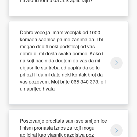
navednu formu da JLS apliciraju?
Dobro vece,ja imam vocnjak od 1000
komada sadnica pa me zanima da li bi
mogao dobiti neki podsticaj od vas
dobro bi mi dosla svaka pomoc. Kako i
na koji nacin da dodjem do vas da mi
objasnite sta treba od papira da se to
prilozi il da mi date neki kontak broj da
vas pozovem. Moj br je 065 340 373.lp i
u naprijed hvala
Postovanje procitala sam sve smijernice
i nism pronasla iznos za koji mogu
aplicirat kao vlasnik gazdistva poz