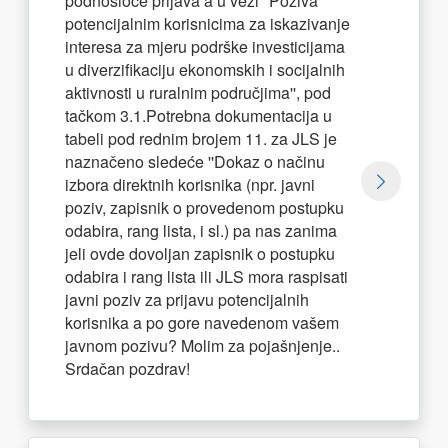
podnosioce prijava a u vezi ''Poziva
potencijalnim korisnicima za iskazivanje
interesa za mjeru podrške investicijama
u diverzifikaciju ekonomskih i socijalnih
aktivnosti u ruralnim područjima'', pod
tačkom 3.1.Potrebna dokumentacija u
tabeli pod rednim brojem 11. za JLS je
naznačeno sledeće ''Dokaz o načinu
izbora direktnih korisnika (npr. javni
poziv, zapisnik o provedenom postupku
odabira, rang lista, i sl.) pa nas zanima
jeli ovde dovoljan zapisnik o postupku
odabira i rang lista ili JLS mora raspisati
javni poziv za prijavu potencijalnih
korisnika a po gore navedenom vašem
javnom pozivu? Molim za pojašnjenje..
Srdačan pozdrav!