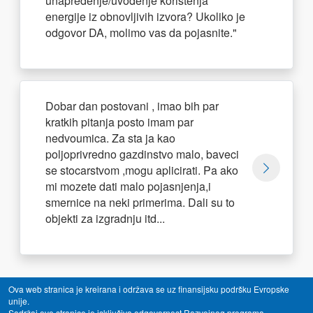
unapređenje/uvođenje korištenja
energije iz obnovljivih izvora? Ukoliko je
odgovor DA, molimo vas da pojasnite."
Dobar dan postovani , imao bih par
kratkih pitanja posto imam par
nedvoumica. Za sta ja kao
poljoprivredno gazdinstvo malo, baveci
se stocarstvom ,mogu aplicirati. Pa ako
mi mozete dati malo pojasnjenja,i
smernice na neki primerima. Dali su to
objekti za izgradnju itd...
Ova web stranica je kreirana i održava se uz finansijsku podršku Evropske
unije.
Sadržaj ove stranice je isključiva odgovornost Razvojnog programa