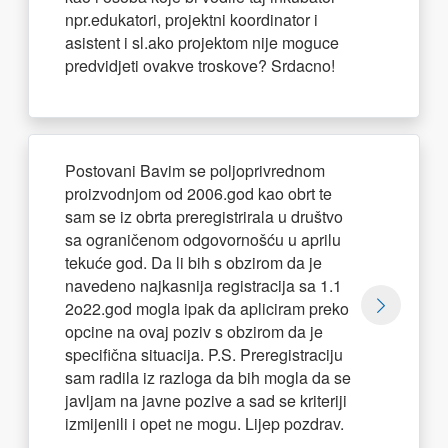
npr.edukatori, projektni koordinator i
asistent i sl.ako projektom nije moguce
predvidjeti ovakve troskove? Srdacno!
Postovani Bavim se poljoprivrednom
proizvodnjom od 2006.god kao obrt te
sam se iz obrta preregistrirala u društvo
sa ograničenom odgovornošću u aprilu
tekuće god. Da li bih s obzirom da je
navedeno najkasnija registracija sa 1.1
2o22.god mogla ipak da apliciram preko
opcine na ovaj poziv s obzirom da je
specifična situacija. P.S. Preregistraciju
sam radila iz razloga da bih mogla da se
javljam na javne pozive a sad se kriteriji
izmijenili i opet ne mogu. Lijep pozdrav.