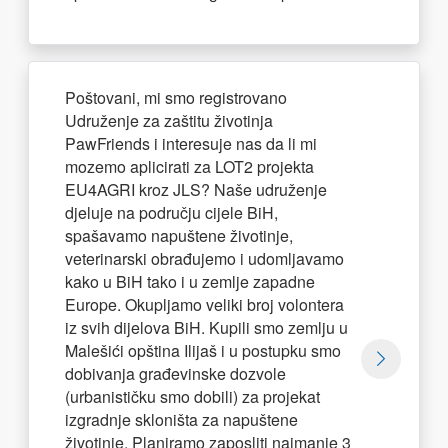
Poštovani, mi smo registrovano
Udruženje za zaštitu životinja
PawFriends i interesuje nas da li mi
mozemo aplicirati za LOT2 projekta
EU4AGRI kroz JLS? Naše udruženje
djeluje na području cijele BiH,
spašavamo napuštene životinje,
veterinarski obrađujemo i udomljavamo
kako u BiH tako i u zemlje zapadne
Europe. Okupljamo veliki broj volontera
iz svih dijelova BiH. Kupili smo zemlju u
Malešići opština Ilijaš i u postupku smo
dobivanja građevinske dozvole
(urbanističku smo dobili) za projekat
izgradnje skloništa za napuštene
životinje. Planiramo zaposliti najmanje 3