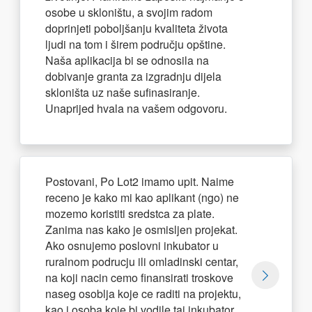
osobe u skloništu, a svojim radom
doprinjeti poboljšanju kvaliteta života
ljudi na tom i širem području opštine.
Naša aplikacija bi se odnosila na
dobivanje granta za izgradnju dijela
skloništa uz naše sufinasiranje.
Unaprijed hvala na vašem odgovoru.
Postovani, Po Lot2 imamo upit. Naime
receno je kako mi kao aplikant (ngo) ne
mozemo koristiti sredstca za plate.
Zanima nas kako je osmisljen projekat.
Ako osnujemo poslovni inkubator u
ruralnom podrucju ili omladinski centar,
na koji nacin cemo finansirati troskove
naseg osoblja koje ce raditi na projektu,
kao i osoba koje bi vodile taj inkubator