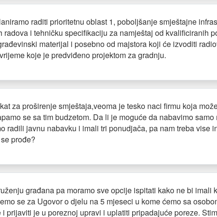
niramo raditi prioritetnu oblast 1, poboljšanje smještajne infr
h radova i tehničku specifikaciju za namještaj od kvalificirani
ađevinski materijal i posebno od majstora koji će izvoditi radiov
vrijeme koje je predviđeno projektom za gradnju.
ekat za proširenje smještaja,veoma je tesko naci firmu koja mož
pamo se sa tim budzetom. Da li je moguće da nabavimo samo mat
o radili javnu nabavku i imali tri ponudjača, pa nam treba vise i
o se prođe?
ruženju građana pa moramo sve opcije ispitati kako ne bi imali 
it ćemo se za Ugovor o djelu na 5 mjeseci u kome ćemo sa osob
prijaviti je u poreznoj upravi i uplatiti pripadajuće poreze. Stim 