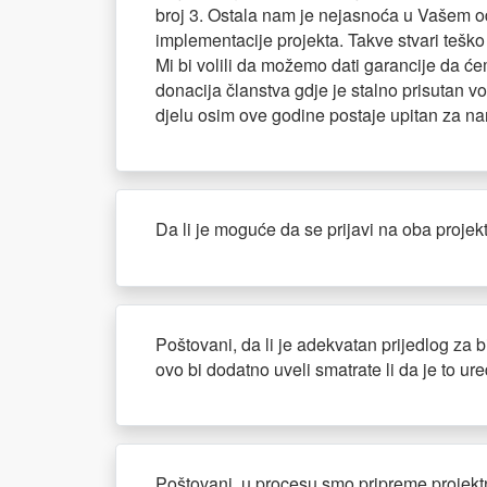
broj 3. Ostala nam je nejasnoća u Vašem o
implementacije projekta. Takve stvari teško
Mi bi volili da možemo dati garancije da ć
donacija članstva gdje je stalno prisutan 
djelu osim ove godine postaje upitan za n
Da li je moguće da se prijavi na oba projek
Poštovani, da li je adekvatan prijedlog za 
ovo bi dodatno uveli smatrate li da je to ur
Poštovani, u procesu smo pripreme projektne