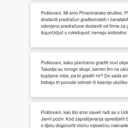
Poštovani. Mi smo Plnaninarsko društvo. Pla
dostaviti predračun građevinskih i zanatski
odvojeno predračune dostaviti od firme za gr
&quot;ključ u ruke&quot; nemaju slobodno 
Poštovani, kako planiramo graditi novi obj
Takodje su mnogo skupi ,samim tim ne ukla
kupljene robe, pa bi gradili mi? Do sada sm
trebaju tri ponude odmah ili kasnije ukolik
Poštovani, kao što smo naveli radi se o Ud
Javni poziv. Kod zapošljavanja opredijel
o djelu dogovoriti visinu mjesečnu naknade i 