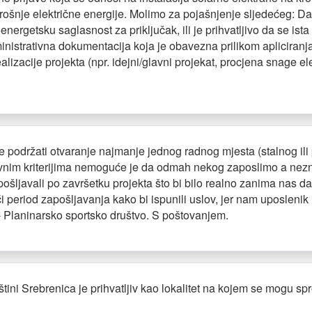
otrošnje električne energije. Molimo za pojašnjenje sljedećeg: Da
nergetsku saglasnost za priključak, ili je prihvatljivo da se ist
ministrativna dokumentacija koja je obavezna prilikom apliciranja
izacije projekta (npr. idejni/glavni projekat, procjena snage elek
t će podržati otvaranje najmanje jednog radnog mjesta (stalnog 
vnim kriterijima nemoguće je da odmah nekog zaposlimo a nezn
ošljavali po završetku projekta što bi bilo realno zanima nas d
i period zapošljavanja kako bi ispunili uslov, jer nam uposlenik
- Planinarsko sportsko društvo. S poštovanjem.
štini Srebrenica je prihvatljiv kao lokalitet na kojem se mogu spr