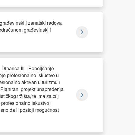
građevinski i zanatski radova
predračunom građevinski i
Dinarica III - Poboljšanje
oje profesionalno iskustvo u
esionalno aktivan u turizmu i
. Planirani projekt unapređenja
ičkog tržišta, te ima za cilj
 profesionalno iskustvo i
osno da li postoji mogućnost