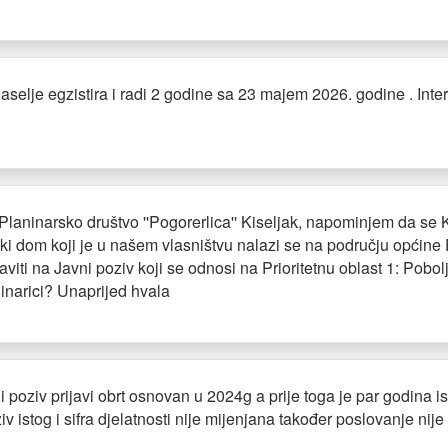
lje egzistira i radi 2 godine sa 23 majem 2026. godine . Inte
Planinarsko društvo ''Pogorerlica'' Kiseljak, napominjem da se Ki
i dom koji je u našem vlasništvu nalazi se na području općine Fo
javiti na Javni poziv koji se odnosi na Prioritetnu oblast 1: Pobo
 Dinarici? Unaprijed hvala
ni poziv prijavi obrt osnovan u 2024g a prije toga je par godina ist
ziv istog i sifra djelatnosti nije mijenjana također poslovanje nij