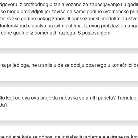
dgovoru iz prethodnog pitanja vezano za zapošljavanje i u go
 se mogu predvidjeti jer zavise od same godine (vremenske prilike
emo svake godine nekog zaposliti bar sezonski, međutim društvo 
volonterski rad članstva na svim poljima. Iz ovog proizlazi da 
aredne godine iz pomenutih razloga. S poštovanjem.
tna prijedloga, ne u smislu da se dobiju oba nego u konačnici ba
bilo koji od ova ova projekta nabavka solarnih panela? Trenutno 
edu?
 prijave koja se odnosi na instalaciju solarne elektrane na kro