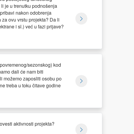
 li je u trenutku podnošenja
a pribavi nakon odobrenja
 za ovu vrstu projekta? Da li
trane i sl.) već u fazi prijave?
ili povremenog/sezonskog) kod
amo dali će nam biti
ali možemo zaposliti osobu po
 ne treba u toku čitave godine
ovesti aktivnosti projekta?