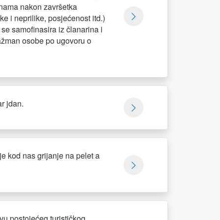
dinama nakon završetka
 i neprilike, posjećenost itd.)
se samofinasira iz članarina i
angažman osobe po ugovoru o
r jdan.
je kod nas grijanje na pelet a
vu postojećeg turističkog