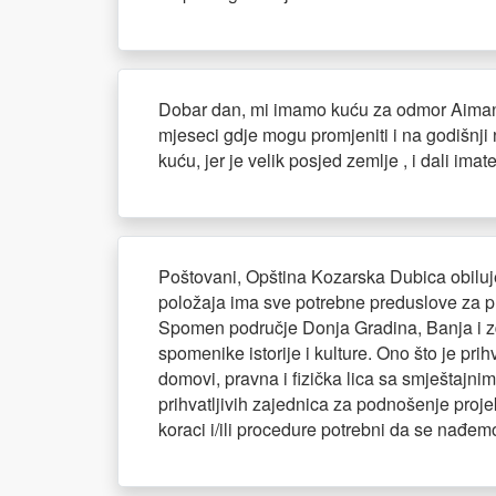
Dobar dan, mi imamo kuću za odmor Aiman, p
mjeseci gdje mogu promjeniti i na godišnji n
kuću, jer je velik posjed zemlje , i dali im
Poštovani, Opština Kozarska Dubica obiluje
položaja ima sve potrebne preduslove za p
Spomen područje Donja Gradina, Banja i zdr
spomenike istorije i kulture. Ono što je prih
domovi, pravna i fizička lica sa smještajnim
prihvatljivih zajednica za podnošenje proje
koraci i/ili procedure potrebni da se nađem