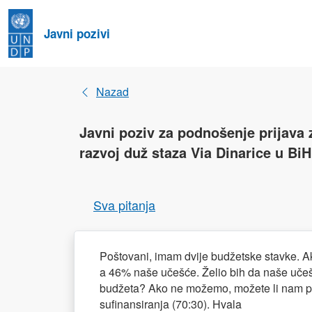
Javni pozivi
Nazad
Javni poziv za podnošenje prijava 
razvoj duž staza Via Dinarice u BiH 
Sva pitanja
Poštovani, imam dvije budžetske stavke. Ako
a 46% naše učešće. Želio bih da naše učeš
budžeta? Ako ne možemo, možete li nam pred
sufinansiranja (70:30). Hvala