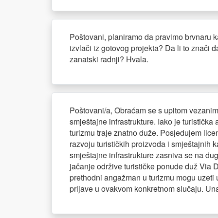
Poštovani, planiramo da pravimo brvnaru ka
izvlači iz gotovog projekta? Da li to znači 
zanatski radnji? Hvala.
Poštovani/a, Obraćam se s upitom vezanim z
smještajne infrastrukture. Iako je turistič
turizmu traje znatno duže. Posjedujem licen
razvoju turističkih proizvoda i smještajnih 
smještajne infrastrukture zasniva se na dugo
jačanje održive turističke ponude duž Via D
prethodni angažman u turizmu mogu uzeti u 
prijave u ovakvom konkretnom slučaju. Un