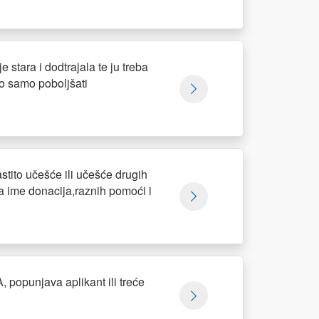
stara i dodtrajala te ju treba
go samo poboljšati
tito učešće ili učešće drugih
na ime donacija,raznih pomoći i
unjava aplikant ili treće