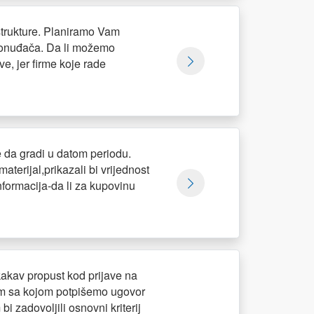
astrukture. Planiramo Vam
h ponuđača. Da li možemo
e, jer firme koje rade
e da gradi u datom periodu.
erijal,prikazali bi vrijednost
nformacija-da li za kupovinu
kakav propust kod prijave na
om sa kojom potpišemo ugovor
bi zadovoljili osnovni kriterij