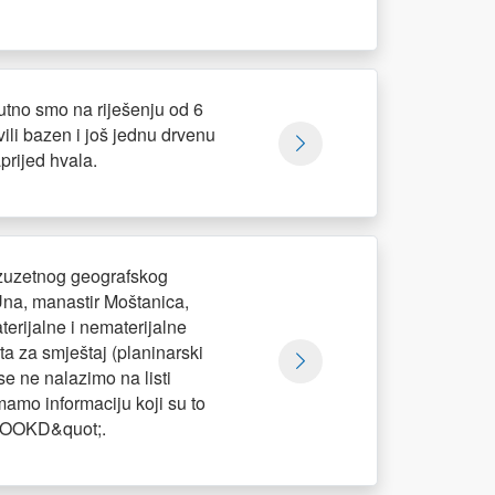
utno smo na riješenju od 6
vili bazen i još jednu drvenu
prijed hvala.
 izuzetnog geografskog
Una, manastir Moštanica,
erijalne i nematerijalne
ata za smještaj (planinarski
se ne nalazimo na listi
mamo informaciju koji su to
t;TOOKD&quot;.