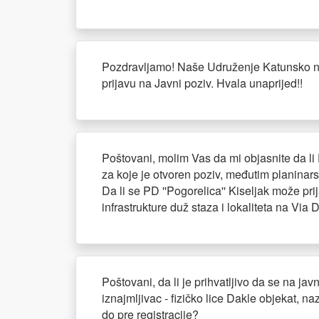
Pozdravljamo! Naše Udruženje Katunsko nase
prijavu na Javni poziv. Hvala unaprijed!!
Poštovani, molim Vas da mi objasnite da li 
za koje je otvoren poziv, međutim planinarsk
Da li se PD ''Pogorelica'' Kiseljak može pri
infrastrukture duž staza i lokaliteta na Via
Poštovani, da li je prihvatljivo da se na jav
iznajmljivac - fizičko lice Dakle objekat, na
do pre registracije?