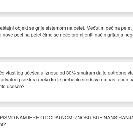
tajni objekt se grije sistemom na pelet. Međutim peć na pelet je 
ava nove peći na pelet čime se neće promijeniti način grijanja ne
če vlastitog učešća u iznosu od 30% smatram da je potrebno vlas
ili privatnog sektora (neko ko je prebacio sredstva na naš račun 
tito učešće?
NO PISMO NAMJERE O DODATNOM IZNOSU SUFINANSIRANJA, pop
at?