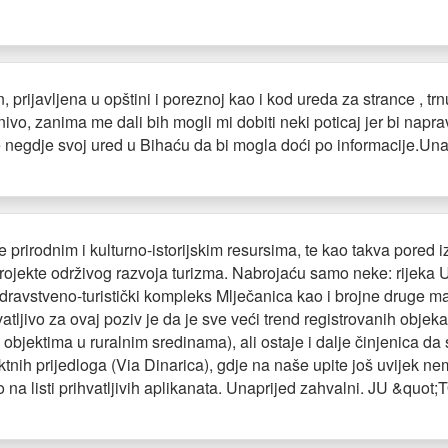
rijavljena u opštini i poreznoj kao i kod ureda za strance , trn
ivo, zanima me dali bih mogli mi dobiti neki poticaj jer bi napra
ate negdje svoj ured u Bihaću da bi mogla doći po informacije.Una
 prirodnim i kulturno-istorijskim resursima, te kao takva pored
rojekte održivog razvoja turizma. Nabrojaću samo neke: rijeka 
avstveno-turistički kompleks Mlječanica kao i brojne druge mat
vatljivo za ovaj poziv je da je sve veći trend registrovanih objek
 objektima u ruralnim sredinama), ali ostaje i dalje činjenica da 
ktnih prijedloga (Via Dinarica), gdje na naše upite još uvijek ne
o na listi prihvatljivih aplikanata. Unaprijed zahvalni. JU &quo