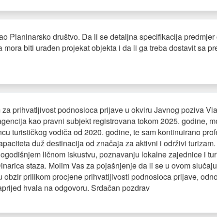
o Planinarsko društvo. Da li se detaljna specifikacija predmjer 
da mora biti urađen projekat objekta i da li ga treba dostavit sa 
a prihvatljivost podnosioca prijave u okviru Javnog poziva Via 
ka agencija kao pravni subjekt registrovana tokom 2025. godine, m
cu turističkog vodiča od 2020. godine, te sam kontinuirano prof
kapaciteta duž destinacija od značaja za aktivni i održivi turizam
godišnjem ličnom iskustvu, poznavanju lokalne zajednice i turist
inarica staza. Molim Vas za pojašnjenje da li se u ovom slučaju
obzir prilikom procjene prihvatljivosti podnosioca prijave, odn
aprijed hvala na odgovoru. Srdačan pozdrav