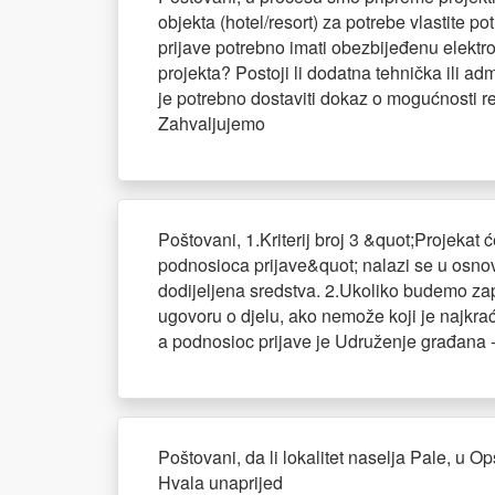
objekta (hotel/resort) za potrebe vlastite p
prijave potrebno imati obezbijeđenu elektroe
projekta? Postoji li dodatna tehnička ili ad
je potrebno dostaviti dokaz o mogućnosti real
Zahvaljujemo
Poštovani, 1.Kriterij broj 3 &quot;Projeka
podnosioca prijave&quot; nalazi se u osno
dodijeljena sredstva. 2.Ukoliko budemo zap
ugovoru o djelu, ako nemože koji je najkrać
a podnosioc prijave je Udruženje građana 
Poštovani, da li lokalitet naselja Pale, u Op
Hvala unaprijed