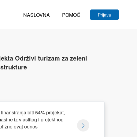
NASLOVNA
POMOĆ
Prijava
ekta Održivi turizam za zeleni
astrukture
finansiranja biti 54% projekat,
ine iz vlastitog i projektnog
bližno ovaj odnos