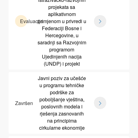
projekata sa
aplikativnom
Evaluacija
primjenom u privredi u
Federaciji Bosne i
Hercegovine, u
saradnji sa Razvojnim
programom
Ujedinjenih nacija
(UNDP) i projekt
Javni poziv za učešće
u programu tehničke
podrške za
poboljšanje vještina,
Završen
poslovnih modela i
rješenja zasnovanih
na principima
cirkularne ekonomije