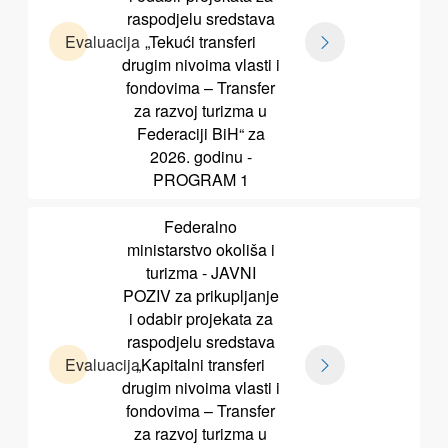
raspodjelu sredstava
Evaluacija
„Tekući transferi
drugim nivoima vlasti i
fondovima – Transfer
za razvoj turizma u
Federaciji BiH“ za
2026. godinu -
PROGRAM 1
Federalno
ministarstvo okoliša i
turizma - JAVNI
POZIV za prikupljanje
i odabir projekata za
raspodjelu sredstava
Evaluacija
„Kapitalni transferi
drugim nivoima vlasti i
fondovima – Transfer
za razvoj turizma u