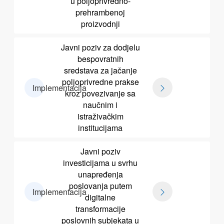
u poljoprivredno-
prehrambenoj
proizvodnji
Javni poziv za dodjelu
bespovratnih
sredstava za jačanje
poljoprivredne prakse
Implementacija
kroz povezivanje sa
naučnim i
istraživačkim
institucijama
Javni poziv
investicijama u svrhu
unapređenja
poslovanja putem
Implementacija
digitalne
transformacije
poslovnih subjekata u