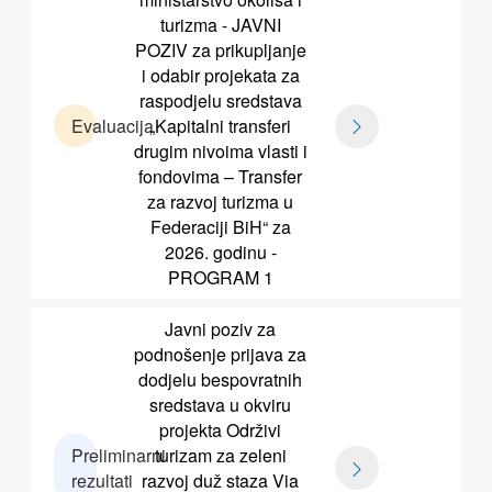
turizma - JAVNI
POZIV za prikupljanje
i odabir projekata za
raspodjelu sredstava
Evaluacija
„Kapitalni transferi
drugim nivoima vlasti i
fondovima – Transfer
za razvoj turizma u
Federaciji BiH“ za
2026. godinu -
PROGRAM 1
Javni poziv za
podnošenje prijava za
dodjelu bespovratnih
sredstava u okviru
projekta Održivi
Preliminarni
turizam za zeleni
rezultati
razvoj duž staza Via