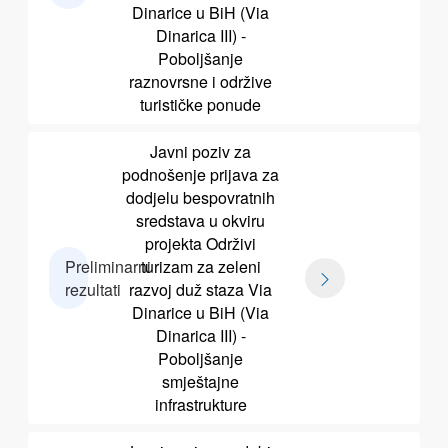
Dinarice u BiH (Via
Dinarica III) -
Poboljšanje
raznovrsne i održive
turističke ponude
Javni poziv za
podnošenje prijava za
dodjelu bespovratnih
sredstava u okviru
projekta Održivi
Preliminarni
turizam za zeleni
rezultati
razvoj duž staza Via
Dinarice u BiH (Via
Dinarica III) -
Poboljšanje
smještajne
infrastrukture