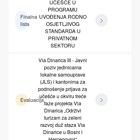
UČEŠĆE U
PROGRAMU
Finalna
UVOĐENJA RODNO
lista
OSJETLJIVOG
STANDARDA U
PRIVATNOM
SEKTORU
Via Dinarica III - Javni
poziv jedinicama
lokalne samouprave
(JLS) i kantonima za
podnošenje prijava za
učešće u okviru treće
Evaluacija
faze projekta Via
Dinarica „Održivi
turizam za zeleni
razvoj duž staza Via
Dinarice u Bosni i
Hercegovini“