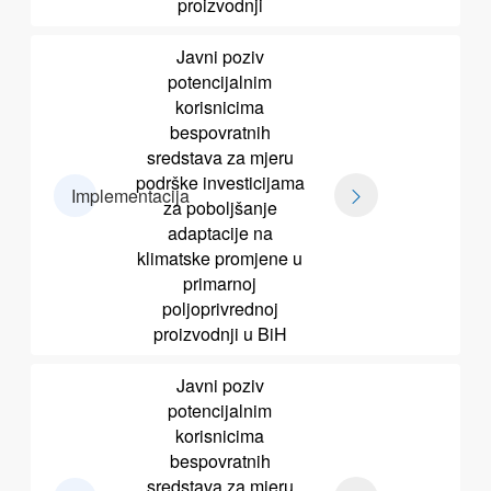
proizvodnji
Javni poziv
potencijalnim
korisnicima
bespovratnih
sredstava za mjeru
podrške investicijama
Implementacija
za poboljšanje
adaptacije na
klimatske promjene u
primarnoj
poljoprivrednoj
proizvodnji u BiH
Javni poziv
potencijalnim
korisnicima
bespovratnih
sredstava za mjeru