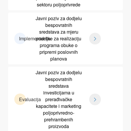
sektoru poljoprivrede
Javni poziv za dodjelu
bespovratnih
sredstava za mjeru
Implementacija
podrške za realizaciju
programa obuke o
pripremi poslovnih
planova
Javni poziv za dodjelu
bespovratnih
sredstava
investicijama u
Evaluacija
prerađivačke
kapacitete i marketing
poljoprivredno-
prehrambenih
proizvoda