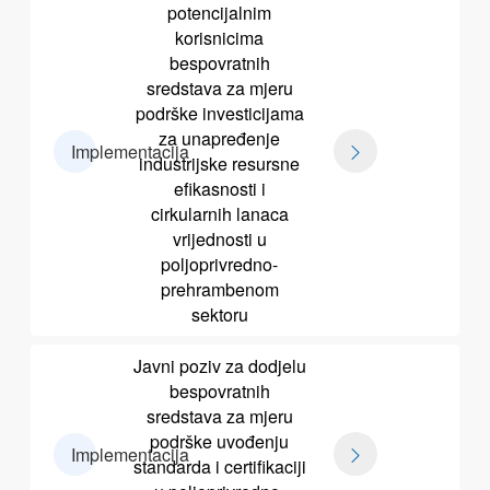
potencijalnim
korisnicima
bespovratnih
sredstava za mjeru
podrške investicijama
za unapređenje
Implementacija
industrijske resursne
efikasnosti i
cirkularnih lanaca
vrijednosti u
poljoprivredno-
prehrambenom
sektoru
Javni poziv za dodjelu
bespovratnih
sredstava za mjeru
podrške uvođenju
Implementacija
standarda i certifikaciji