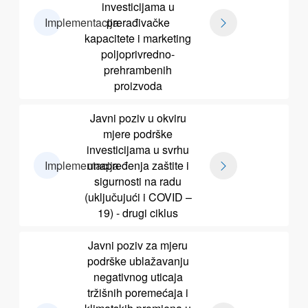
investicijama u
Implementacija
prerađivačke
kapacitete i marketing
poljoprivredno-
prehrambenih
proizvoda
Javni poziv u okviru
mjere podrške
investicijama u svrhu
Implementacija
unapređenja zaštite i
sigurnosti na radu
(uključujući i COVID –
19) - drugi ciklus
Javni poziv za mjeru
podrške ublažavanju
negativnog uticaja
tržišnih poremećaja i