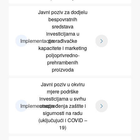
Javni poziv za dodjelu
bespovratnih
sredstava
investicijama u
Implementacija
prerađivačke
kapacitete i marketing
poljoprivredno-
prehrambenih
proizvoda
Javni poziv u okviru
mjere podrške
investicijama u svrhu
Implementacija
unapređenja zaštite i
sigurnosti na radu
(uključujući i COVID –
19)