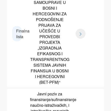
SAMOUPRAVE U
BOSNI I
HERCEGOVINI ZA
PODNOŠENJE
PRIJAVA ZA
Finalna
UČEŠĆE U
lista
PROVEDBI
PROJEKTA
„IZGRADNJA
EFIKASNOG I
TRANSPARENTNOG
SISTEMA JAVNIH
FINANSIJA U BOSNI
I HERCEGOVINI
(BET-PFM)“
Javni poziv za
finansiranje/sufinansiranje
naučno-istraživačkih, i
istraživačko-razvojnih