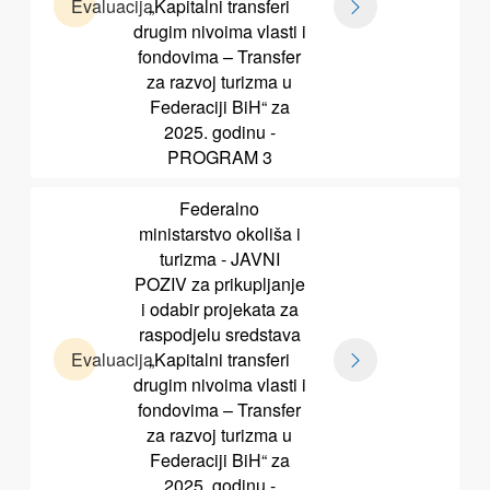
Evaluacija
„Kapitalni transferi
drugim nivoima vlasti i
fondovima – Transfer
za razvoj turizma u
Federaciji BiH“ za
2025. godinu -
PROGRAM 3
Federalno
ministarstvo okoliša i
turizma - JAVNI
POZIV za prikupljanje
i odabir projekata za
raspodjelu sredstava
Evaluacija
„Kapitalni transferi
drugim nivoima vlasti i
fondovima – Transfer
za razvoj turizma u
Federaciji BiH“ za
2025. godinu -