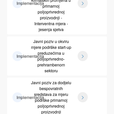
klimatskih promjena u
Implementacija
primarnoj
poljoprivrednoj
proizvodnji -
Interventna mjera -
jesenja sjetva
Javni poziv u okviru
mjere podrške start-up
preduzećima u
Implementacija
poljoprivredno-
prehrambenom
sektoru
Javni poziv za dodjelu
bespovratnih
sredstava za mjeru
Implementacija
podrške primarnoj
poljoprivrednoj
proizvodnji