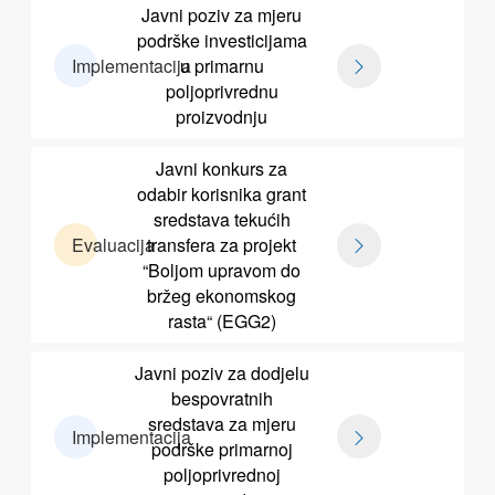
Javni poziv za mjeru
podrške investicijama
Implementacija
u primarnu
poljoprivrednu
proizvodnju
Javni konkurs za
odabir korisnika grant
sredstava tekućih
Evaluacija
transfera za projekt
“Boljom upravom do
bržeg ekonomskog
rasta“ (EGG2)
Javni poziv za dodjelu
bespovratnih
sredstava za mjeru
Implementacija
podrške primarnoj
poljoprivrednoj