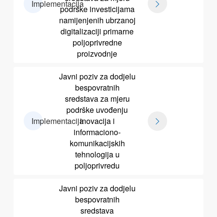
Implementacija
podrške investicijama
namijenjenih ubrzanoj
digitalizaciji primarne
poljoprivredne
proizvodnje
Javni poziv za dodjelu
bespovratnih
sredstava za mjeru
podrške uvođenju
Implementacija
inovacija i
informaciono-
komunikacijskih
tehnologija u
poljoprivredu
Javni poziv za dodjelu
bespovratnih
sredstava