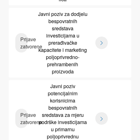
Javni poziv za dodjelu
bespovratnih
sredstava
investicijama u
Prijave
prerađivačke
zatvorene
kapacitete i marketing
poljoprivredno-
prehrambenih
proizvoda
Javni poziv
potencijalnim
korisnicima
bespovratnih
Prijave
sredstava za mjeru
zatvorene
podrške investicijama
u primarnu
poljoprivrednu