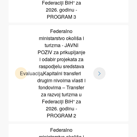
Federaciji BiH“ za
2026. godinu -
PROGRAM 3
Federalno
ministarstvo okoliša i
turizma - JAVNI
POZIV za prikupljanje
i odabir projekata za
raspodjelu sredstava
Evaluacija
„Kapitalni transferi
drugim nivoima vlasti i
fondovima – Transfer
za razvoj turizma u
Federaciji BiH“ za
2026. godinu -
PROGRAM 2
Federalno
ministarstvo okoliša i