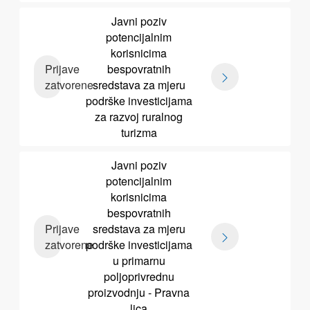
Javni poziv
potencijalnim
korisnicima
Prijave
bespovratnih
zatvorene
sredstava za mjeru
podrške investicijama
za razvoj ruralnog
turizma
Javni poziv
potencijalnim
korisnicima
bespovratnih
Prijave
sredstava za mjeru
zatvorene
podrške investicijama
u primarnu
poljoprivrednu
proizvodnju - Pravna
lica